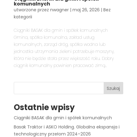
komunalnych
utworzone przez
nwagner
|
maj 26, 2026
|
Bez
kategorii
Ciągniki BASAK dla gmin i spółek komunalnych
Gmina, spółka komunalna, zakład usług
komunalnych, zarząd dróg, spółka wodna lub
jednostka utrzymania zieleni potrzebuje maszyny,
która nie będzie stała przez większość roku. Dobry
ciągnik komunalny powinien pracować zimą...
Szukaj
Ostatnie wpisy
Ciągniki BASAK dla gmin i spółek komunalnych
Basak Traktor i ASKO Holding. Globalna ekspansja i
technologiczny przełom 2024–2026