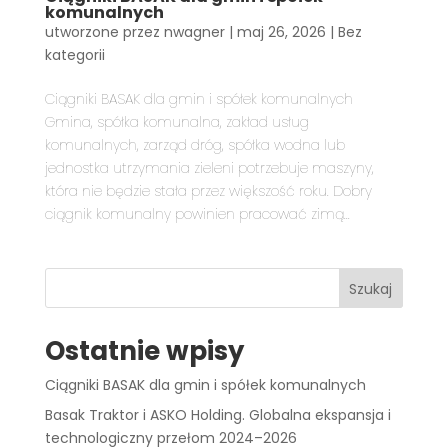
komunalnych
utworzone przez
nwagner
|
maj 26, 2026
|
Bez
kategorii
Ciągniki BASAK dla gmin i spółek komunalnych
Gmina, spółka komunalna, zakład usług
komunalnych, zarząd dróg, spółka wodna lub
jednostka utrzymania zieleni potrzebuje maszyny,
która nie będzie stała przez większość roku. Dobry
ciągnik komunalny powinien pracować zimą...
Szukaj
Ostatnie wpisy
Ciągniki BASAK dla gmin i spółek komunalnych
Basak Traktor i ASKO Holding. Globalna ekspansja i
technologiczny przełom 2024–2026